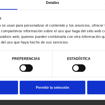
Detalles
s
b se usan para personalizar el contenido y los anuncios, ofrecer
s, compartimos información sobre el uso que haga del sitio web 
ITALS - FULL
 análisis web, quienes pueden combinarla con otra información q
ET
r del uso que haya hecho de sus servicios.
96.00
PREFERENCIAS
ESTADÍSTICA
Permitir la selección