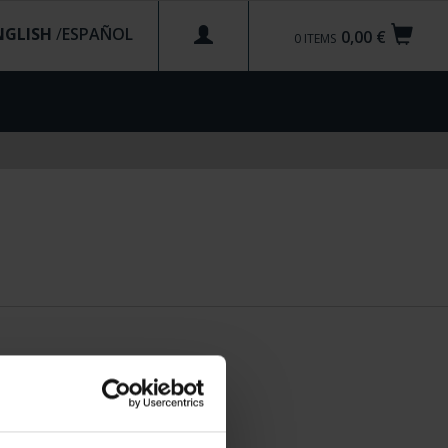
NGLISH
/
0,00 €
0
ITEMS