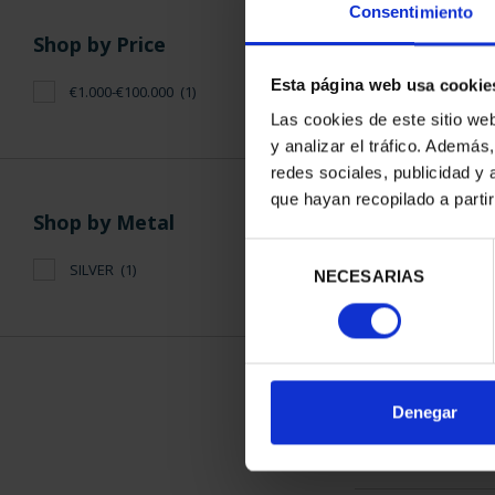
Consentimiento
Shop by Price
Esta página web usa cookie
€1.000-€100.000
(1)
Las cookies de este sitio we
y analizar el tráfico. Ademá
SPANISH CAP
redes sociales, publicidad y
S
que hayan recopilado a parti
€3,7
Shop by Metal
Selección
SILVER
(1)
NECESARIAS
de
consentimiento
SORT BY:
Denegar