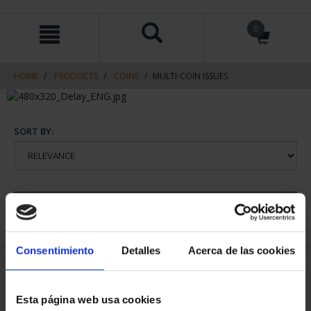
Skip
Skip
0
to
to
content
navigation
menu
HOME
PRODUCTS
COINS
MULTI-COIN ISSUES
SORT BY:
REFINE
Consentimiento
Detalles
Acerca de las cookies
1 Products found
Esta página web usa cookies