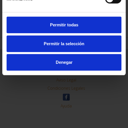
REFINE
Permitir todas
Permitir la selección
General Information
Denegar
Contacto
Preguntas Frequentes (FAQs)
Aviso Legal
Condiciones Legales
Ayuda