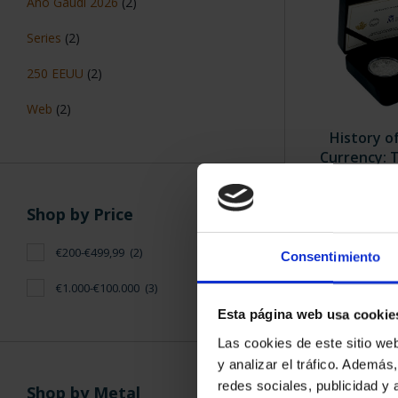
Año Gaudí 2026
(2)
Series
(2)
250 EEUU
(2)
Web
(2)
History o
Currency: T
€29
Shop by Price
€200-€499,99
(2)
Consentimiento
€1.000-€100.000
(3)
Esta página web usa cookie
Las cookies de este sitio we
y analizar el tráfico. Ademá
redes sociales, publicidad y
Shop by Metal