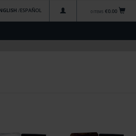
NGLISH
/
€0.00
0
ITEMS