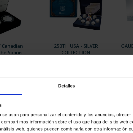
f Canadian
250TH USA - SILVER
GAUD
he Spanis...
COLLECTION
0.00
€1,730.00
Detalles
s
b se usan para personalizar el contenido y los anuncios, ofrecer
s, compartimos información sobre el uso que haga del sitio web 
 análisis web, quienes pueden combinarla con otra información q