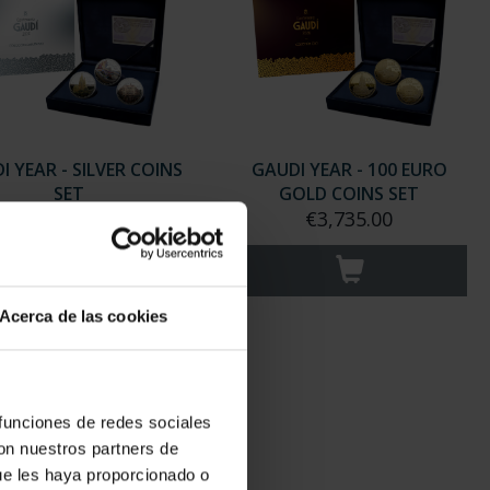
I YEAR - SILVER COINS
GAUDI YEAR - 100 EURO
SET
GOLD COINS SET
€420.00
€3,735.00
Acerca de las cookies
 funciones de redes sociales
con nuestros partners de
ue les haya proporcionado o