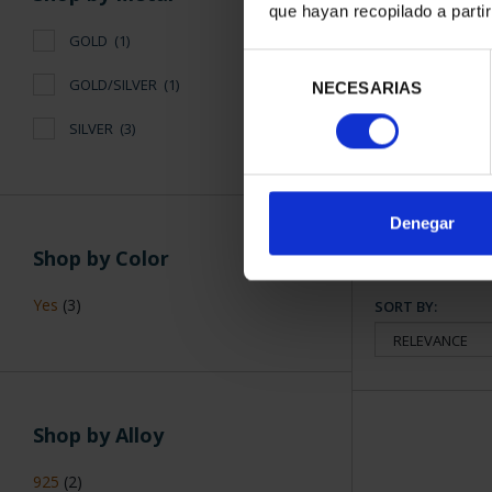
que hayan recopilado a parti
GOLD
(1)
Selección
250TH U
GOLD/SILVER
(1)
NECESARIAS
de
COLL
consentimiento
€4,0
SILVER
(3)
Denegar
Shop by Color
Yes
(3)
SORT BY:
Shop by Alloy
925
(2)