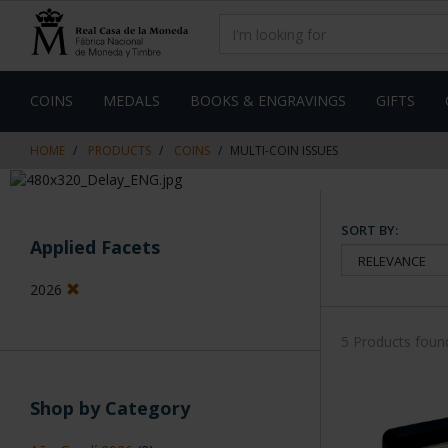
Skip
Skip
to
to
content
navigation
menu
COINS
MEDALS
BOOKS & ENGRAVINGS
GIFTS
HOME
PRODUCTS
COINS
MULTI-COIN ISSUES
SORT BY:
Applied Facets
2026
5 Products foun
Shop by Category