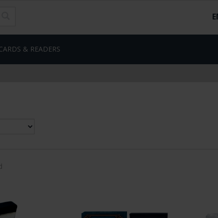
E
CARDS & READERS
d