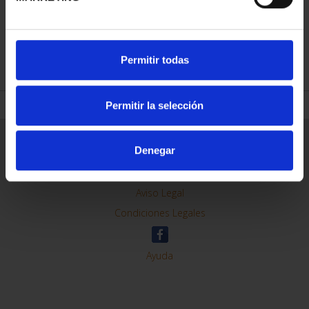
REFINE
Permitir todas
Permitir la selección
General Information
Denegar
Contacto
Preguntas Frequentes (FAQs)
Aviso Legal
Condiciones Legales
Ayuda