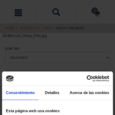
Skip
Skip
0
to
to
content
navigation
menu
HOME
PRODUCTS
COINS
MULTI-COIN ISSUES
SORT BY:
REFINE
Consentimiento
Detalles
Acerca de las cookies
1 Products found
Esta página web usa cookies