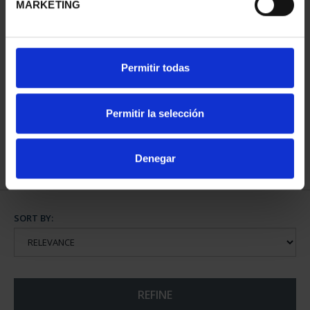
MARKETING
425 ANNIV. OF
425 ANNIV. VELÁZQUEZ
Permitir todas
VELÁZQUEZ (2024) FULL
(2024) SILVER SET
SET
€1,069.00
€5,349.00
Permitir la selección
Denegar
SORT BY:
REFINE