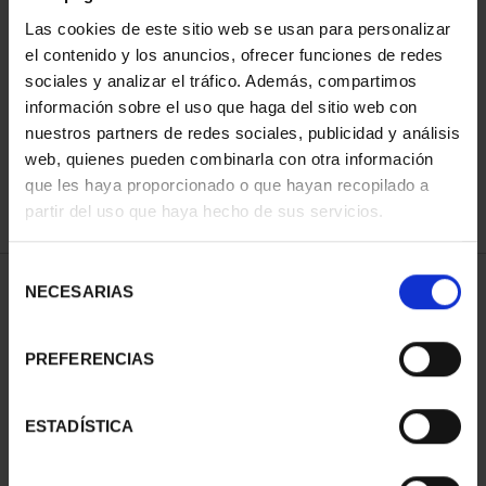
Las cookies de este sitio web se usan para personalizar
el contenido y los anuncios, ofrecer funciones de redes
SORT BY:
sociales y analizar el tráfico. Además, compartimos
información sobre el uso que haga del sitio web con
nuestros partners de redes sociales, publicidad y análisis
web, quienes pueden combinarla con otra información
que les haya proporcionado o que hayan recopilado a
REFINE
partir del uso que haya hecho de sus servicios.
Selección
2 Products found
NECESARIAS
de
consentimiento
PREFERENCIAS
ESTADÍSTICA