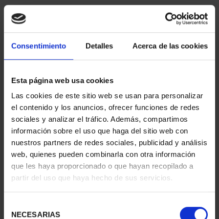
Consentimiento
Detalles
Acerca de las cookies
Esta página web usa cookies
Las cookies de este sitio web se usan para personalizar
275 ANNIVERSARY OF
275 ANNIVERSARY OF
el contenido y los anuncios, ofrecer funciones de redes
GOYA (2021) FULL SET
GOYA (2021) SILVER SE...
sociales y analizar el tráfico. Además, compartimos
€5,349.00
€1,069.00
información sobre el uso que haga del sitio web con
nuestros partners de redes sociales, publicidad y análisis
web, quienes pueden combinarla con otra información
que les haya proporcionado o que hayan recopilado a
partir del uso que haya hecho de sus servicios.
Selección
NECESARIAS
de