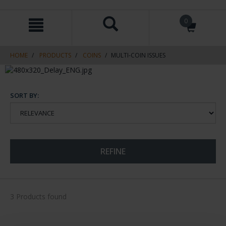
Skip
Skip
0
to
to
content
navigation
menu
HOME
PRODUCTS
COINS
MULTI-COIN ISSUES
SORT BY:
REFINE
3 Products found