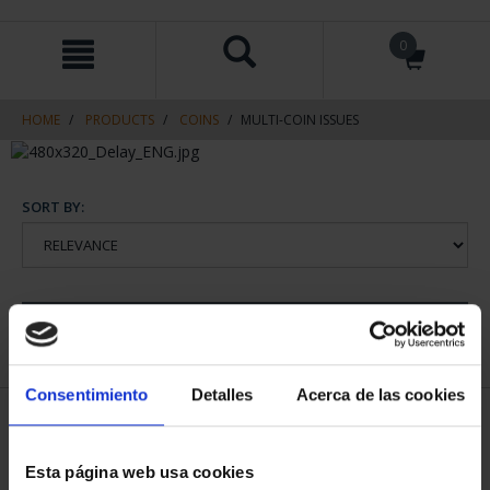
Skip
Skip
0
to
to
content
navigation
menu
HOME
PRODUCTS
COINS
MULTI-COIN ISSUES
SORT BY:
REFINE
Consentimiento
Detalles
Acerca de las cookies
1 Products found
Esta página web usa cookies