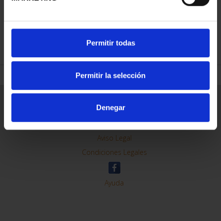
REFINE
Permitir todas
Permitir la selección
General Information
Denegar
Contacto
Preguntas Frequentes (FAQs)
Aviso Legal
Condiciones Legales
Ayuda