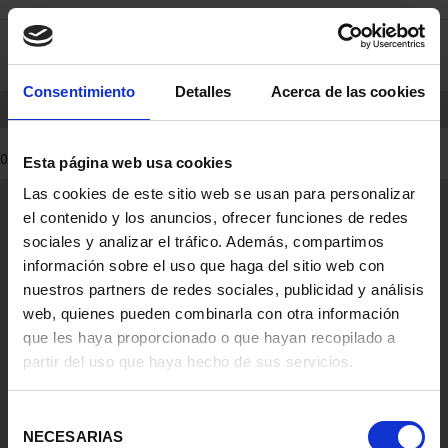
Skip
Skip
0
to
to
content
navigation
menu
Consentimiento
Detalles
Acerca de las cookies
HOME
PRODUCTS
COINS
MULTI-COIN ISSUES
0 Products found
Esta página web usa cookies
Las cookies de este sitio web se usan para personalizar
General Information
el contenido y los anuncios, ofrecer funciones de redes
Contacto
sociales y analizar el tráfico. Además, compartimos
Preguntas Frequentes (FAQs)
información sobre el uso que haga del sitio web con
Aviso Legal
nuestros partners de redes sociales, publicidad y análisis
web, quienes pueden combinarla con otra información
Condiciones Legales
que les haya proporcionado o que hayan recopilado a
partir del uso que haya hecho de sus servicios.
Ayuda
Selección
NECESARIAS
de