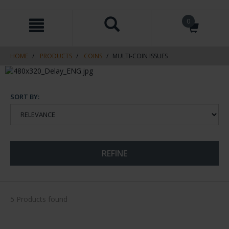
Skip
Skip
0
to
to
content
navigation
menu
HOME
PRODUCTS
COINS
MULTI-COIN ISSUES
SORT BY:
REFINE
5 Products found