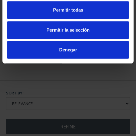
Permitir todas
CASTLES OF THE
WORLD-ALBUM+4 FIRST
Permitir la selección
COINS
€67.76
Denegar
SORT BY:
REFINE