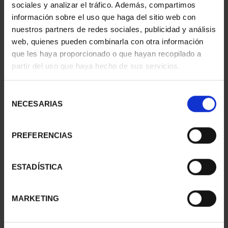
sociales y analizar el tráfico. Además, compartimos
información sobre el uso que haga del sitio web con
nuestros partners de redes sociales, publicidad y análisis
web, quienes pueden combinarla con otra información
que les haya proporcionado o que hayan recopilado a
partir del uso que haya hecho de sus servicios.
CASTLES OF THE
CASTLES OF THE
WORLD - 4TH
WORLD - 2ND
SHIPMENT
SHIPMENT
Selección
€67.76
€67.76
NECESARIAS
de
consentimiento
PREFERENCIAS
ESTADÍSTICA
MARKETING