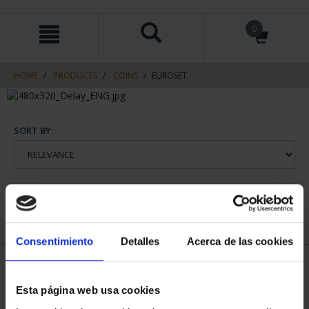
Skip
Skip
0
to
to
content
navigation
menu
HOME
PRODUCTS
COINS
EUROSET
SORT BY:
REFINE
Consentimiento
Detalles
Acerca de las cookies
1 Products found
Esta página web usa cookies