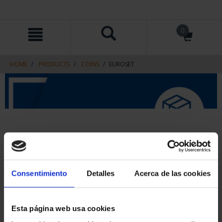
Skip
Skip
0
to
to
content
navigation
menu
HOME
PRODUCTS
COINS
EUROSET
Consentimiento
Detalles
Acerca de las cookies
Esta página web usa cookies