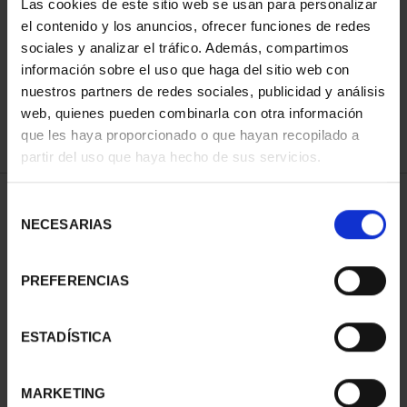
Las cookies de este sitio web se usan para personalizar
SORT BY:
el contenido y los anuncios, ofrecer funciones de redes
sociales y analizar el tráfico. Además, compartimos
información sobre el uso que haga del sitio web con
nuestros partners de redes sociales, publicidad y análisis
web, quienes pueden combinarla con otra información
REFINE
que les haya proporcionado o que hayan recopilado a
partir del uso que haya hecho de sus servicios.
2 Products found
Selección
NECESARIAS
de
consentimiento
PREFERENCIAS
ESTADÍSTICA
MARKETING