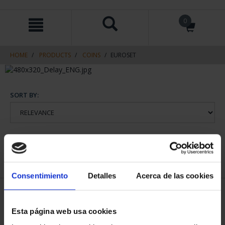
Skip
Skip
0
to
to
content
navigation
menu
HOME
PRODUCTS
COINS
EUROSET
SORT BY:
REFINE
Consentimiento
Detalles
Acerca de las cookies
1 Products found
Esta página web usa cookies