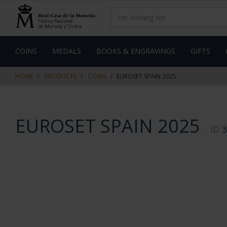
Skip
Skip
to
to
content
navigation
menu
COINS
MEDALS
BOOKS & ENGRAVINGS
GIFTS
HOME
PRODUCTS
COINS
EUROSET SPAIN 2025