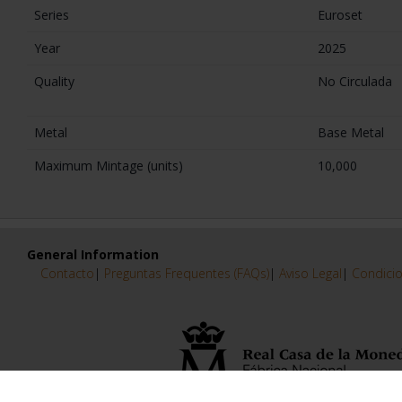
EUROSET SPAIN 2023
EUROSET SPAIN 2024
€26.00
€31.00
Information about the Coin
Series
Euroset
Year
2025
Quality
No Circulada