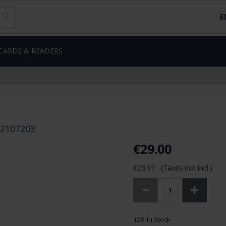
E
CARDS & READERS