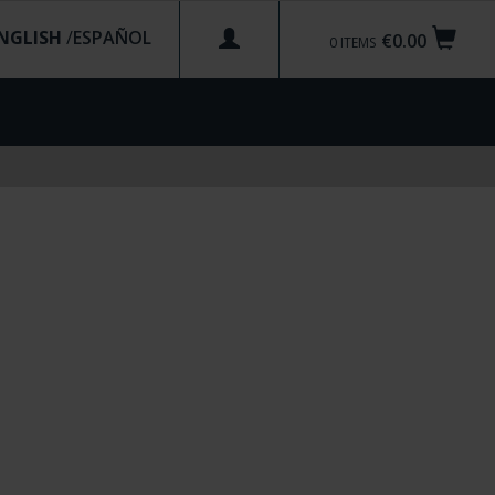
NGLISH
/
€0.00
0
ITEMS