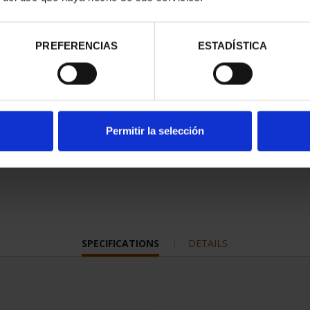
This issue includes the colle
year 2025, presented in a lim
blister pack that protects t
PREFERENCIAS
ESTADÍSTICA
perfect view of both sides of
The maximum mintage of this
is 10,000 units.
Permitir la selección
This year the collection is 
commemorative coin, dedicat
Salamanca, declared a Worl