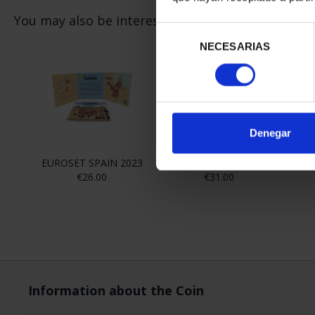
Selección
NECESARIAS
de
consentimiento
Denegar
You may also be interested in these products: