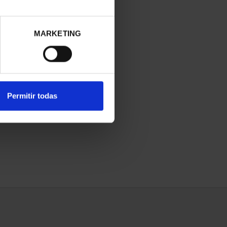
ction of the Spanish euro coins of the
ited edition, in a practical numbered
he coins and, at the same time, allows a
MARKETING
 the coins.
 blister pack with coins minted in 2025
Permitir todas
accompanied by the 2 Euro
ed in 2025 to the Old City of
d Heritage Site by UNESCO in 1988.