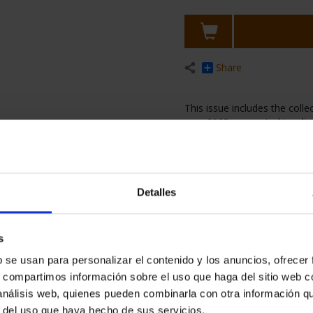
2107203
€29.00
€23.97 (Taxes not incl.)
Detalles
129 In Stock
s
b se usan para personalizar el contenido y los anuncios, ofrecer
s, compartimos información sobre el uso que haga del sitio web 
Share
 análisis web, quienes pueden combinarla con otra información q
r del uso que haya hecho de sus servicios.