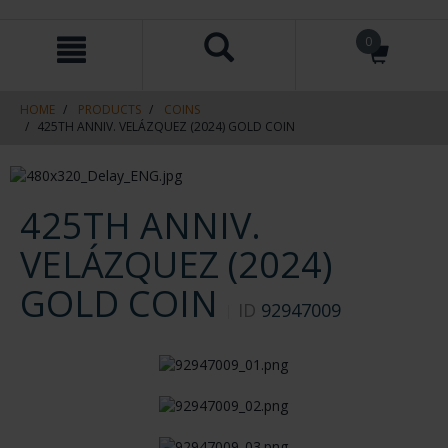
Skip
Skip
0
to
to
content
navigation
menu
HOME
PRODUCTS
COINS
425TH ANNIV. VELÁZQUEZ (2024) GOLD COIN
425TH ANNIV.
VELÁZQUEZ (2024)
GOLD COIN
ID
92947009