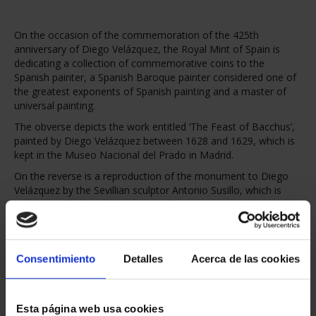
On the occasion of the commemoration of the 425th
anniversary of Diego Velázquez, the Royal Mint of Spain is
dedicating a collection of commemorative coins to the
Spanish painter, a Spanish Baroque painter considered one of
the greatest exponents of Spanish painting and a master of
universal painting.
The obverse depicts the work entitled ‘The Feast of Bacchus’,
painted by Diego Velázquez between 1628 and 1629, which is
kept in the Museo Nacional del Prado in Madrid.
On the reverse is a reproduction of the monument to Diego
Velázquez by the Sevillian sculptor Antonio Susillo, which is
located in the Plaza del Duque de la Victoria in Seville.
Consentimiento
Detalles
Acerca de las cookies
You may also be interested in these products:
Esta página web usa cookies