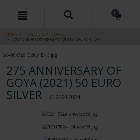
Skip
Skip
0
to
to
content
navigation
menu
HOME
PRODUCTS
COINS
275 ANNIVERSARY OF GOYA (2021) 50 EURO SILVER
275 ANNIVERSARY OF
GOYA (2021) 50 EURO
SILVER
ID
92917024