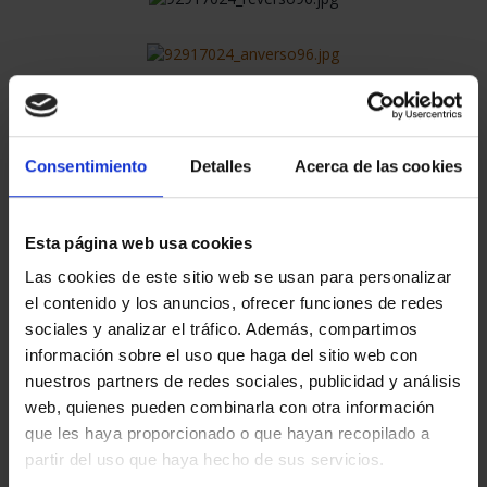
Consentimiento
Detalles
Acerca de las cookies
€610.00
€504.13 (Taxes not incl.)
Esta página web usa cookies
Las cookies de este sitio web se usan para personalizar
el contenido y los anuncios, ofrecer funciones de redes
sociales y analizar el tráfico. Además, compartimos
información sobre el uso que haga del sitio web con
29 In Stock
nuestros partners de redes sociales, publicidad y análisis
web, quienes pueden combinarla con otra información
ADD TO CART
que les haya proporcionado o que hayan recopilado a
partir del uso que haya hecho de sus servicios.
Share