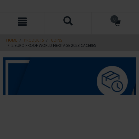
Skip
Skip
0
to
to
content
navigation
menu
HOME
PRODUCTS
COINS
2 EURO PROOF WORLD HERITAGE 2023 CACERES