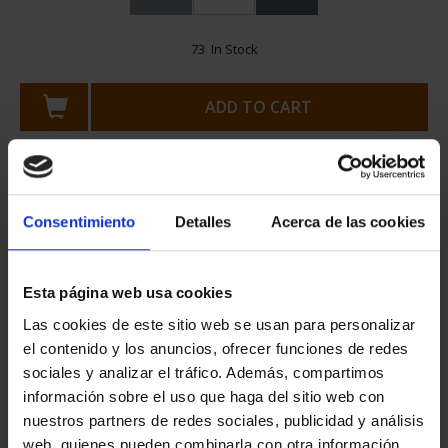
73 In Stock
ADD TO CART
Share
Consentimiento
Detalles
Acerca de las cookies
Spain pays tribute to the properties and sites inscribed on
UNESCO's World Heritage List with the annual issue of a
Esta página web usa cookies
commemorative 2-euro coin. Membership of this list means
that the properties will be protected and preserved.
Las cookies de este sitio web se usan para personalizar
el contenido y los anuncios, ofrecer funciones de redes
Continuing the theme started in 2010 for commemorative 2-
euro coins to commemorate properties and places included
sociales y analizar el tráfico. Además, compartimos
on the UNESCO World Heritage List, the Royal Mint is
información sobre el uso que haga del sitio web con
dedicating the 2023 issue to the Old City of Cáceres.
nuestros partners de redes sociales, publicidad y análisis
This is the fourteenth coin of the annual series dedicated to
web, quienes pueden combinarla con otra información