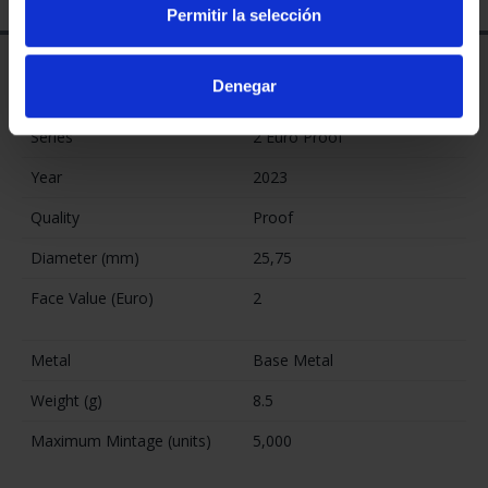
Permitir la selección
SPECIFICATIONS
Denegar
Information about the Coin
Series
2 Euro Proof
Year
2023
Quality
Proof
Diameter (mm)
25,75
Face Value (Euro)
2
Metal
Base Metal
Weight (g)
8.5
Maximum Mintage (units)
5,000