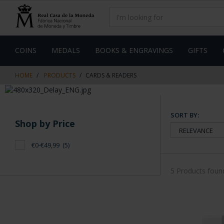
Skip
Skip
to
to
content
navigation
menu
COINS
MEDALS
BOOKS & ENGRAVINGS
GIFTS
HOME
PRODUCTS
CARDS & READERS
SORT BY:
Shop by Price
€0-€49,99
(5)
5 Products foun