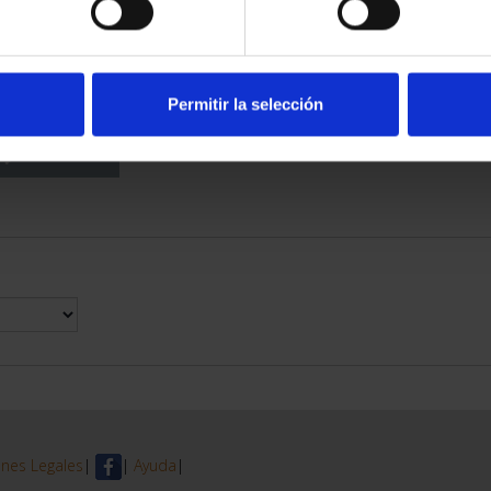
POCKET Bit4id
8.00
Permitir la selección
nes Legales
|
|
Ayuda
|