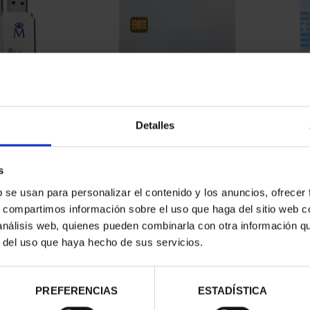
TOKEN Bit4id
CRIPTOGR. BLANCA TIENDA
C
.00
VIRT. BM/AC C/P
Detalles
€13.88
s
b se usan para personalizar el contenido y los anuncios, ofrecer
s, compartimos información sobre el uso que haga del sitio web 
 análisis web, quienes pueden combinarla con otra información q
r del uso que haya hecho de sus servicios.
PREFERENCIAS
ESTADÍSTICA