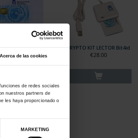
RYPTO CARD CERES
CRYPTO KIT LECTOR Bit4id
€13.00
€28.00
Acerca de las cookies
 funciones de redes sociales
con nuestros partners de
ue les haya proporcionado o
MARKETING