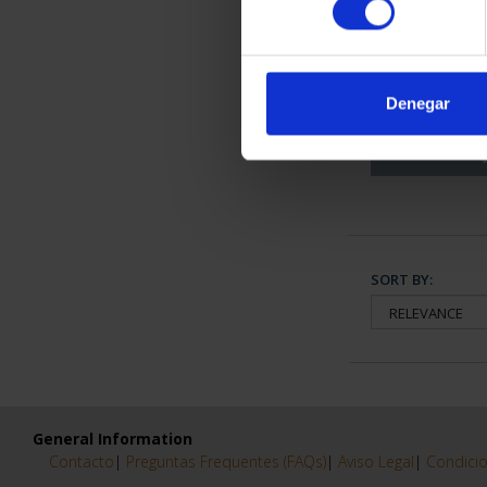
CRYPTO KIT 
€2
Denegar
SORT BY:
General Information
Contacto
|
Preguntas Frequentes (FAQs)
|
Aviso Legal
|
Condicio