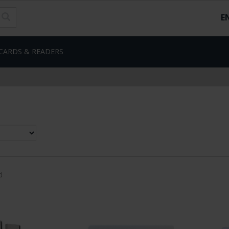
E
CARDS & READERS
d