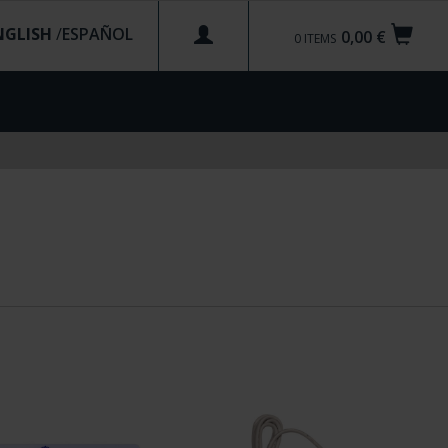
NGLISH
/
0,00 €
0
ITEMS