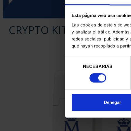
Esta página web usa cookie
Las cookies de este sitio we
CRYPTO KIT TOKEN Bit4
y analizar el tráfico. Ademá
redes sociales, publicidad y
que hayan recopilado a parti
Selección
NECESARIAS
de
consentimiento
Denegar