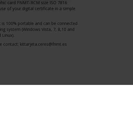
aphic card FNMT-RCM size ISO 7816
use of your digital certificate in a simple
it is 100% portable and can be connected
ng system (Windows Vista, 7, 8,10 and
 Linux).
e contact: kittarjeta.ceres@fnmt.es