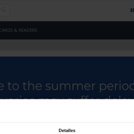
E
CARDS & READERS
Detalles