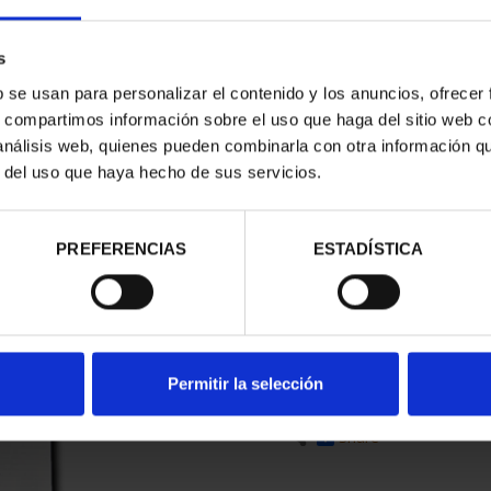
s
b se usan para personalizar el contenido y los anuncios, ofrecer
id
ID
93101002
s, compartimos información sobre el uso que haga del sitio web 
 análisis web, quienes pueden combinarla con otra información q
€35.00
r del uso que haya hecho de sus servicios.
€28.93 (Taxes not incl.)
PREFERENCIAS
ESTADÍSTICA
52 In Stock
Permitir la selección
Share