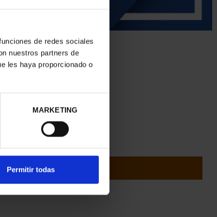
 funciones de redes sociales
con nuestros partners de
ue les haya proporcionado o
MARKETING
ADD TO CART
Permitir todas