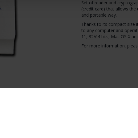
Set of reader and cryptogr
(credit card) that allows the 
and portable way.
Thanks to its compact size 
to any computer and operati
11, 32/64 bits, Mac OS X and
For more information, pleas