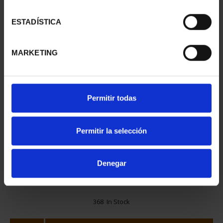
ESTADÍSTICA
MARKETING
Permitir todas
€13.00
Permitir la selección
€10.74 (Taxes not incl.)
Denegar
368 In Stock