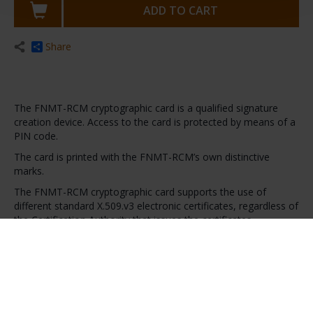
ADD TO CART
Share
The FNMT-RCM cryptographic card is a qualified signature
creation device. Access to the card is protected by means of a
PIN code.
The card is printed with the FNMT-RCM’s own distinctive
marks.
The FNMT-RCM cryptographic card supports the use of
different standard X.509.v3 electronic certificates, regardless of
the Certification Authority that issues the certificates.
For more information, please contact:
kittarjeta.ceres@fnmt.es