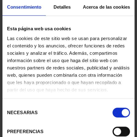
Consentimiento
Detalles
Acerca de las cookies
CRYPTO CARD CERES
Esta página web usa cookies
Las cookies de este sitio web se usan para personalizar
ID
36368406
el contenido y los anuncios, ofrecer funciones de redes
sociales y analizar el tráfico. Además, compartimos
información sobre el uso que haga del sitio web con
nuestros partners de redes sociales, publicidad y análisis
web, quienes pueden combinarla con otra información
que les haya proporcionado o que hayan recopilado a
partir del uso que haya hecho de sus servicios.
Selección
NECESARIAS
de
consentimiento
PREFERENCIAS