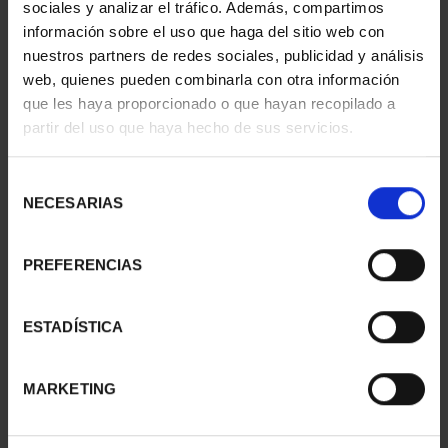
sociales y analizar el tráfico. Además, compartimos
información sobre el uso que haga del sitio web con
nuestros partners de redes sociales, publicidad y análisis
web, quienes pueden combinarla con otra información
que les haya proporcionado o que hayan recopilado a
partir del uso que haya hecho de sus servicios.
Selección
NECESARIAS
de
consentimiento
PREFERENCIAS
ETCHING 'GATE OF
ETCHING 'CHURCH OF
VICENTE'
ST. ANDREW'
€96.00
€56.00
ESTADÍSTICA
MARKETING