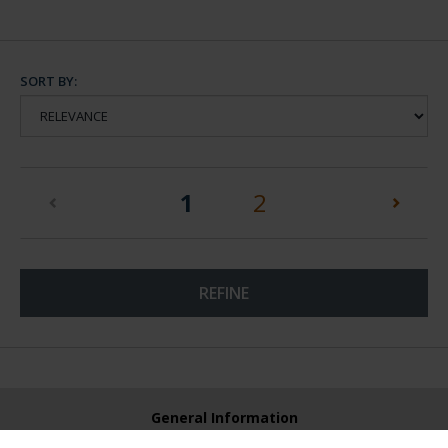
SORT BY:
(current)
1
2
REFINE
General Information
Contacto