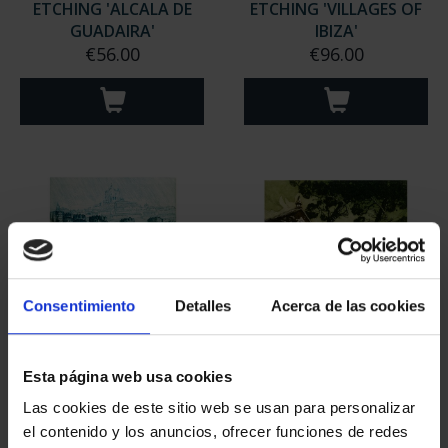
ETCHING 'ALCALA DE
ETCHING 'VILLAGES OF
GUADAIRA'
IBIZA'
€56.00
€96.00
Consentimiento
Detalles
Acerca de las cookies
ETCHING 'POR TIERRAS
ETCHING 'COMBARRO'
Esta página web usa cookies
DE SANTA TERESA'
€96.00
Las cookies de este sitio web se usan para personalizar
€96.00
el contenido y los anuncios, ofrecer funciones de redes