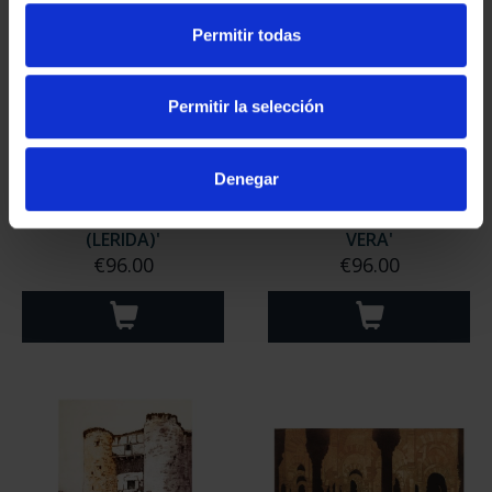
Permitir todas
Permitir la selección
Denegar
ETCHING 'RIALP
ETCHING 'LOSAR DE LA
(LERIDA)'
VERA'
€96.00
€96.00