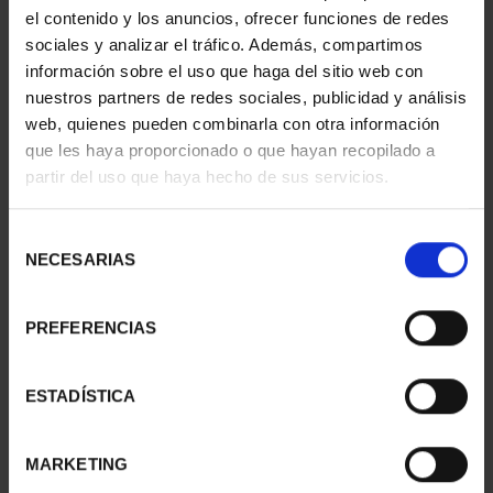
REINOS DE IN...
€9.00
el contenido y los anuncios, ofrecer funciones de redes
€20.00
sociales y analizar el tráfico. Además, compartimos
información sobre el uso que haga del sitio web con
nuestros partners de redes sociales, publicidad y análisis
web, quienes pueden combinarla con otra información
que les haya proporcionado o que hayan recopilado a
partir del uso que haya hecho de sus servicios.
Selección
NECESARIAS
de
consentimiento
PREFERENCIAS
NVMISMA NÚM. 265 -
NVMISMA NÚM. 264 -
ESTADÍSTICA
AÑO 2023
AÑO 2022
€9.00
€9.00
MARKETING