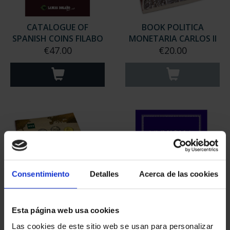
CATALOGUE OF
BOOK POLITICA
SPANISH COINS FILABO
MONETARIA CARLOS II
€47.00
€20.00
Consentimiento
Detalles
Acerca de las cookies
Esta página web usa cookies
LA MONEDA
NVMISMA NÚM. 266 -
CASTELLANA EN LOS
AÑO 2024
Las cookies de este sitio web se usan para personalizar