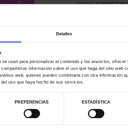
constituyó en Madrid el día
superado con creces el medi
mismo año (Octubre-Diciembre
NVMISMA, órgano científico 
constitución.
Detalles
El objeto exclusivo de la S
el estudio, la investigación
refiere; en especial en lo qu
y los páises de habla hispan
s
Tanto la Sociedad como la r
b se usan para personalizar el contenido y los anuncios, ofrecer
hasta hoy, bajo el auspicio
s, compartimos información sobre el uso que haga del sitio web 
Timbre-Real Casa de la Mon
 análisis web, quienes pueden combinarla con otra información q
Museo Casa de la Moneda, d
r del uso que haya hecho de sus servicios.
Puede ver el índice de est
pestaña "Detalles".
Si desea adquirir algún núm
PREFERENCIAS
ESTADÍSTICA
favor, contacte con nuestro 
(tiendavirtual@fnmt.es).