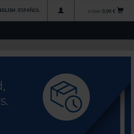
NGLISH
/
0,00 €
0
ITEMS