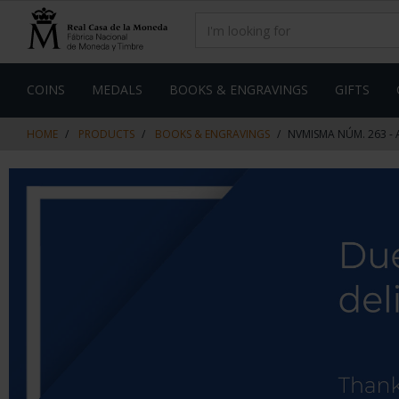
Skip
Skip
to
to
content
navigation
menu
COINS
MEDALS
BOOKS & ENGRAVINGS
GIFTS
HOME
PRODUCTS
BOOKS & ENGRAVINGS
NVMISMA NÚM. 263 - 