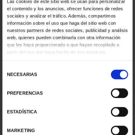
Las cookies de este sitio web se usan para personalizar
el contenido y los anuncios, ofrecer funciones de redes
sociales y analizar el tráfico. Además, compartimos
SORT BY:
información sobre el uso que haga del sitio web con
nuestros partners de redes sociales, publicidad y análisis
web, quienes pueden combinarla con otra información
que les haya proporcionado o que hayan recopilado a
partir del uso que haya hecho de sus servicios.
REFINE
Selección
NECESARIAS
de
1 Products found
consentimiento
PREFERENCIAS
ESTADÍSTICA
MARKETING