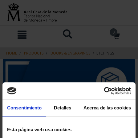
Skip
Skip
0
to
to
content
navigation
menu
HOME
PRODUCTS
BOOKS & ENGRAVINGS
ETCHINGS
Consentimiento
Detalles
Acerca de las cookies
Esta página web usa cookies