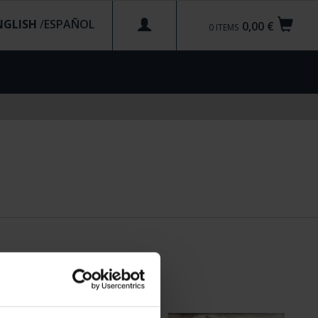
NGLISH
/
0,00 €
0
ITEMS