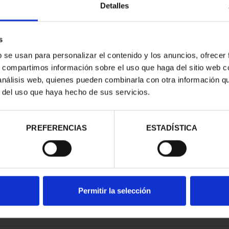
Detalles
s
b se usan para personalizar el contenido y los anuncios, ofrecer
s, compartimos información sobre el uso que haga del sitio web 
ASAS-VIEJAS
ETCHING 'POR TIERRAS DE
ETCHI
 análisis web, quienes pueden combinarla con otra información q
LA'
SANTA TERESA'
r del uso que haya hecho de sus servicios.
.00
€96.00
PREFERENCIAS
ESTADÍSTICA
Permitir la selección