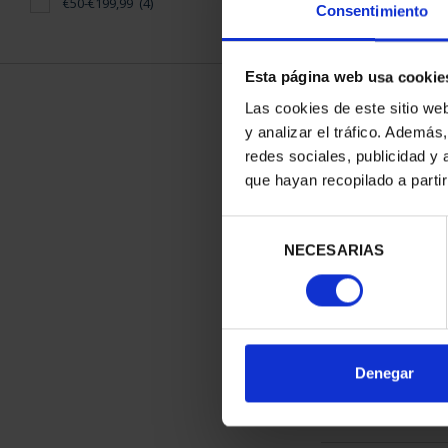
€50-€199,99
(4)
Consentimiento
Esta página web usa cookie
Las cookies de este sitio we
y analizar el tráfico. Ademá
ETCHING 'C
redes sociales, publicidad y
AVI
que hayan recopilado a parti
€96
Selección
NECESARIAS
de
consentimiento
SORT BY:
Denegar