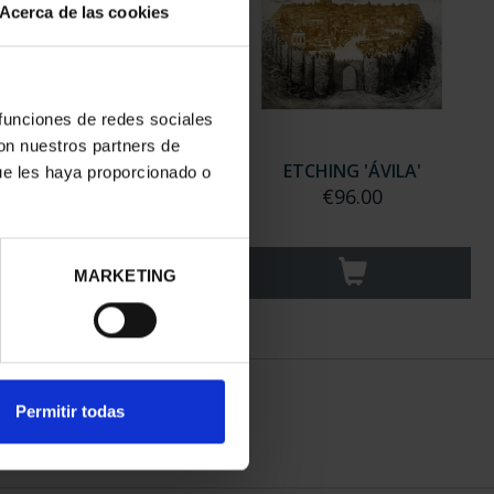
Acerca de las cookies
 funciones de redes sociales
con nuestros partners de
NG 'GATE OF VICENTE'
ETCHING 'ÁVILA'
ue les haya proporcionado o
€96.00
€96.00
MARKETING
Permitir todas