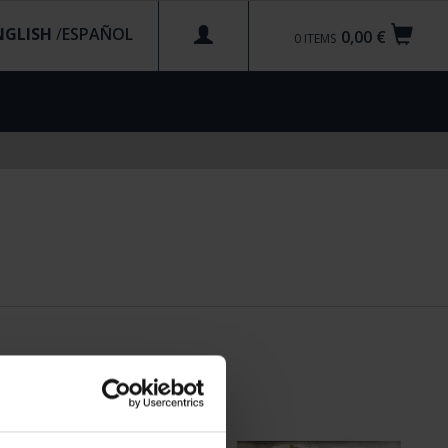
NGLISH
/
0,00 €
0
ITEMS