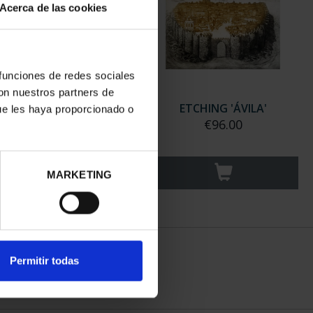
Acerca de las cookies
 funciones de redes sociales
con nuestros partners de
NG 'GATE OF VICENTE'
ETCHING 'ÁVILA'
ue les haya proporcionado o
€96.00
€96.00
MARKETING
Permitir todas