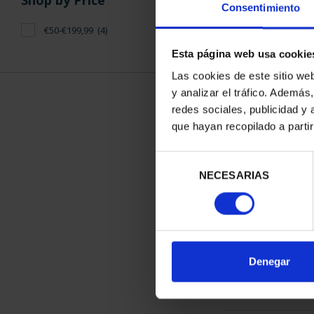
Shop by Price
Consentimiento
€50-€199,99
(4)
Esta página web usa cookie
Las cookies de este sitio we
y analizar el tráfico. Ademá
ETCHING 'C
redes sociales, publicidad y
AVI
que hayan recopilado a parti
€96
Selección
NECESARIAS
de
consentimiento
SORT BY:
Denegar