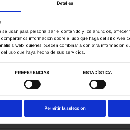
Detalles
s
b se usan para personalizar el contenido y los anuncios, ofrecer
s, compartimos información sobre el uso que haga del sitio web 
ASAS-VIEJAS
ETCHING 'POR TIERRAS DE
ETCHI
 análisis web, quienes pueden combinarla con otra información q
LA'
SANTA TERESA'
r del uso que haya hecho de sus servicios.
.00
€96.00
PREFERENCIAS
ESTADÍSTICA
Permitir la selección