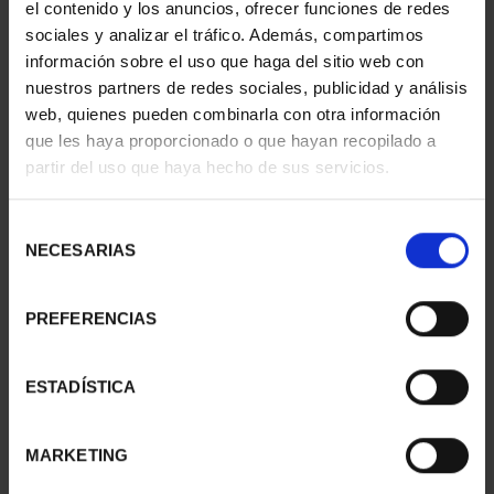
el contenido y los anuncios, ofrecer funciones de redes
sociales y analizar el tráfico. Además, compartimos
información sobre el uso que haga del sitio web con
nuestros partners de redes sociales, publicidad y análisis
ETCHING 'SAGRADA
web, quienes pueden combinarla con otra información
FAMILIA'
que les haya proporcionado o que hayan recopilado a
ID
91104043
partir del uso que haya hecho de sus servicios.
Selección
NECESARIAS
de
consentimiento
PREFERENCIAS
ESTADÍSTICA
MARKETING