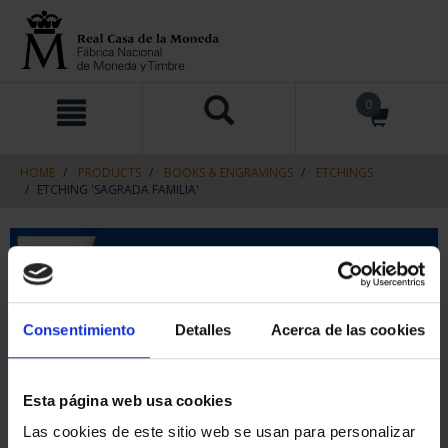
Skip
Skip
0
to
to
content
navigation
menu
HOME
PRODUCTS
BOOKS & ENGRAVINGS
ETCHINGS
ETCHING 'SAGRADA FAMILIA'
Consentimiento
Detalles
Acerca de las cookies
Esta página web usa cookies
Las cookies de este sitio web se usan para personalizar