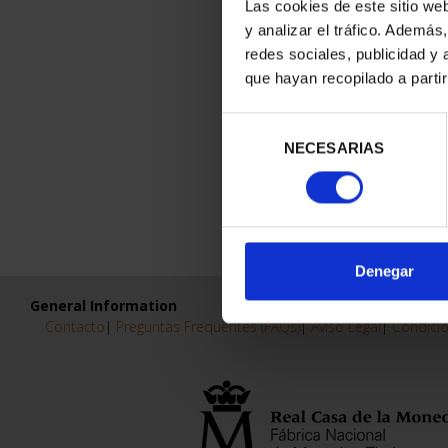
Las cookies de este sitio we
y analizar el tráfico. Ademá
redes sociales, publicidad y
que hayan recopilado a parti
Selección
NECESARIAS
de
consentimiento
Denegar
General Information
Contacto
|
Preguntas Frequentes (FAQs)
|
Aviso Legal
|
Condicio