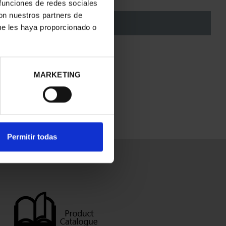
 funciones de redes sociales
con nuestros partners de
ADD TO CART
ue les haya proporcionado o
MARKETING
ry for the inconvenience.
Permitir todas