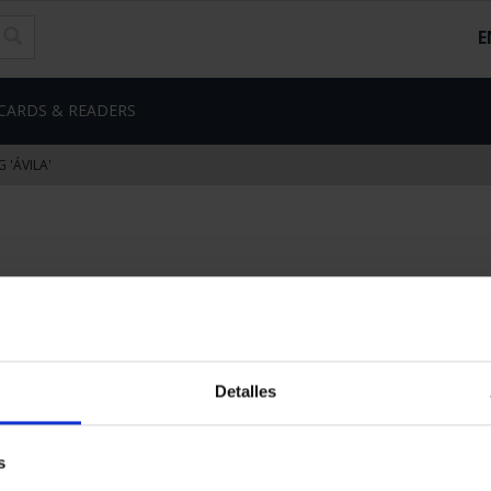
E
CARDS & READERS
 'ÁVILA'
€96.00
€79.34 (Taxes not incl.)
Detalles
s
14 In Stock