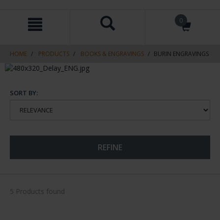
Skip
Skip
0
to
to
content
navigation
menu
HOME
PRODUCTS
BOOKS & ENGRAVINGS
BURIN ENGRAVINGS
SORT BY:
REFINE
5 Products found