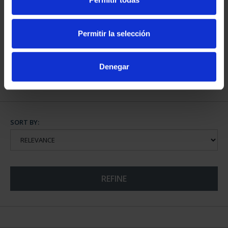
BURIN 'DOOR OF
COMPAS'
Permitir la selección
€37.00
Denegar
SORT BY:
REFINE