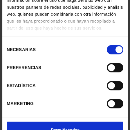
información sobre el uso que haga del sitio web con
nuestros partners de redes sociales, publicidad y análisis
web, quienes pueden combinarla con otra información
que les haya proporcionado o que hayan recopilado a
partir del uso que haya hecho de sus servicios.
BURIN 'SQUARE OF
BURIN 'VIEW OF
SALAMANCA'
SALAMANCA'
Selección
€72.00
€72.00
NECESARIAS
de
consentimiento
PREFERENCIAS
ESTADÍSTICA
MARKETING
Permitir todas