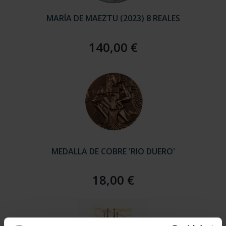
MARÍA DE MAEZTU (2023) 8 REALES
140,00 €
MEDALLA DE COBRE 'RIO DUERO'
18,00 €